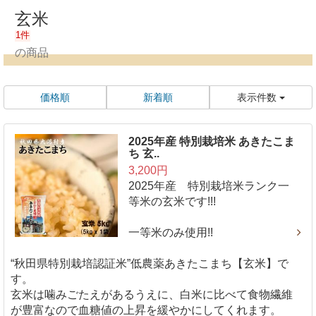
玄米
1件
の商品
価格順
新着順
表示件数
2025年産 特別栽培米 あきたこま
ち 玄..
3,200円
2025年産 特別栽培米ランク一
等米の玄米です!!!
一等米のみ使用!!
“秋田県特別栽培認証米”低農薬あきたこまち【玄米】で
す。
玄米は噛みごたえがあるうえに、白米に比べて食物繊維
が豊富なので血糖値の上昇を緩やかにしてくれます。